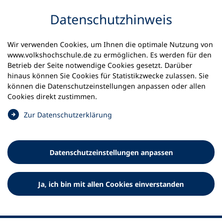
Inhalt anspringen
Datenschutz­hinweis
Wir verwenden Cookies, um Ihnen die optimale Nutzung von
www.volkshochschule.de zu ermöglichen. Es werden für den
Betrieb der Seite notwendige Cookies gesetzt. Darüber
hinaus können Sie Cookies für Statistikzwecke zulassen. Sie
Werkzeuge
können die Datenschutz­einstellungen anpassen oder allen
0
Merkliste
Cookies direkt zustimmen.
Deutscher Volkshochschul-Verband (DVV) e.V.
Fußzeile
(
Zur Datenschutz­erklärung
Ö
Standort Bonn
f
Königswinterer Straße 552 b
f
53227 Bonn
Datenschutz­einstellungen anpassen
n
Standort Berlin
e
Luisenstraße 45
t
Ja, ich bin mit allen Cookies einverstanden
10117 Berlin
i
n
e
i