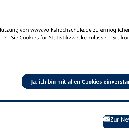
utzung von www.volkshochschule.de zu ermöglichen.
en Sie Cookies für Statistikzwecke zulassen. Sie k
Ja, ich bin mit allen Cookies einverst
V) e.V.
Kontakt
Bleiben 
E-Mail:
info
dvv-vhs
de
Weiterbild
des DVV
Ansprechpersonen
Zur Ne