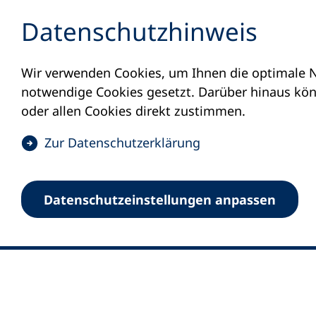
Inhalt anspringen
Datenschutz­hinweis
Wir verwenden Cookies, um Ihnen die optimale N
notwendige Cookies gesetzt. Darüber hinaus könn
oder allen Cookies direkt zustimmen.
(
Zur Datenschutz­erklärung
Ö
0
Merkliste
f
Datenschutz­einstellungen anpassen
Deutscher Volkshochschul-Verband (DV
f
Fußzeile
n
E-Mail-Adresse
Standort Bonn
e
Königswinterer Straße 552 b
t
53227 Bonn
i
n
Standort Berlin
e