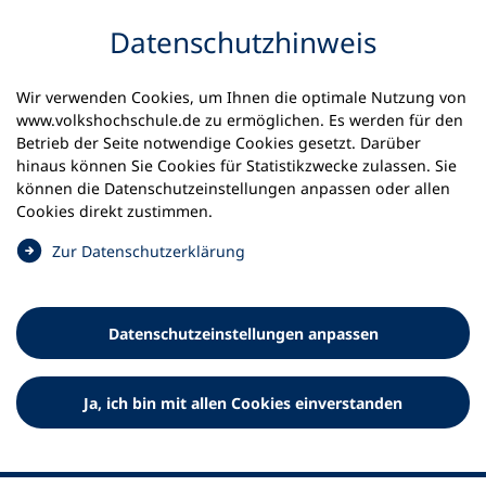
Inhalt anspringen
Datenschutz­hinweis
Wir verwenden Cookies, um Ihnen die optimale Nutzung von
www.volkshochschule.de zu ermöglichen. Es werden für den
Betrieb der Seite notwendige Cookies gesetzt. Darüber
hinaus können Sie Cookies für Statistikzwecke zulassen. Sie
Werkzeuge
können die Datenschutz­einstellungen anpassen oder allen
0
Merkliste
Cookies direkt zustimmen.
Deutscher Volkshochschul-Verband (DVV) e.V.
Fußzeile
(
Zur Datenschutz­erklärung
Ö
Standort Bonn
f
Königswinterer Straße 552 b
f
53227 Bonn
Datenschutz­einstellungen anpassen
n
Standort Berlin
e
Luisenstraße 45
t
Ja, ich bin mit allen Cookies einverstanden
10117 Berlin
i
n
e
i