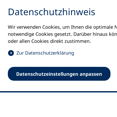
Inhalt anspringen
Datenschutz­hinweis
Wir verwenden Cookies, um Ihnen die optimale N
notwendige Cookies gesetzt. Darüber hinaus könn
oder allen Cookies direkt zustimmen.
(
Zur Datenschutz­erklärung
Ö
0
Merkliste
f
Datenschutz­einstellungen anpassen
Deutscher Volkshochschul-Verband (DV
f
Fußzeile
n
E-Mail-Adresse
Standort Bonn
e
Königswinterer Straße 552 b
t
53227 Bonn
i
n
Standort Berlin
e