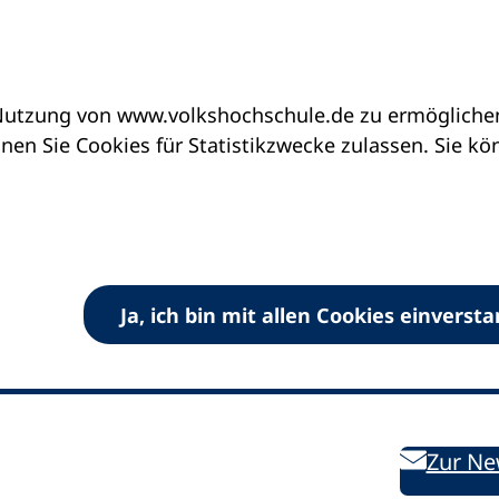
utzung von www.volkshochschule.de zu ermöglichen.
en Sie Cookies für Statistikzwecke zulassen. Sie k
Ja, ich bin mit allen Cookies einverst
V) e.V.
Kontakt
Bleiben 
E-Mail:
info
dvv-vhs
de
Weiterbild
des DVV
Ansprechpersonen
Zur Ne