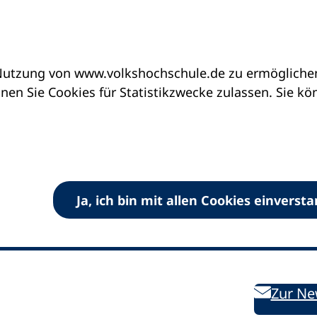
utzung von www.volkshochschule.de zu ermöglichen.
en Sie Cookies für Statistikzwecke zulassen. Sie k
Ja, ich bin mit allen Cookies einverst
V) e.V.
Kontakt
Bleiben 
E-Mail:
info
dvv-vhs
de
Weiterbild
des DVV
Ansprechpersonen
Zur Ne