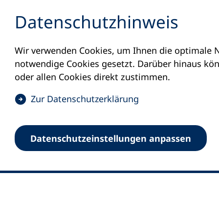
Inhalt anspringen
Datenschutz­hinweis
Wir verwenden Cookies, um Ihnen die optimale N
notwendige Cookies gesetzt. Darüber hinaus könn
oder allen Cookies direkt zustimmen.
(
Zur Datenschutz­erklärung
Ö
0
Merkliste
f
Datenschutz­einstellungen anpassen
Deutscher Volkshochschul-Verband (DV
f
Fußzeile
n
E-Mail-Adresse
Standort Bonn
e
Königswinterer Straße 552 b
t
53227 Bonn
i
n
Standort Berlin
e