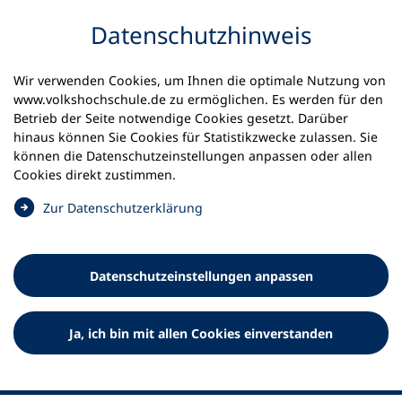
Inhalt anspringen
Datenschutz­hinweis
Wir verwenden Cookies, um Ihnen die optimale Nutzung von
www.volkshochschule.de zu ermöglichen. Es werden für den
Betrieb der Seite notwendige Cookies gesetzt. Darüber
hinaus können Sie Cookies für Statistikzwecke zulassen. Sie
Werkzeuge
können die Datenschutz­einstellungen anpassen oder allen
0
Merkliste
Cookies direkt zustimmen.
Deutscher Volkshochschul-Verband (DVV) e.V.
Fußzeile
(
Zur Datenschutz­erklärung
Ö
Standort Bonn
f
Königswinterer Straße 552 b
f
53227 Bonn
Datenschutz­einstellungen anpassen
n
Standort Berlin
e
Luisenstraße 45
t
Ja, ich bin mit allen Cookies einverstanden
10117 Berlin
i
n
e
i