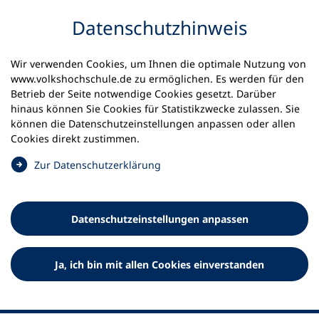
Inhalt anspringen
Datenschutz­hinweis
Wir verwenden Cookies, um Ihnen die optimale Nutzung von
www.volkshochschule.de zu ermöglichen. Es werden für den
Betrieb der Seite notwendige Cookies gesetzt. Darüber
hinaus können Sie Cookies für Statistikzwecke zulassen. Sie
Werkzeuge
können die Datenschutz­einstellungen anpassen oder allen
0
Merkliste
Cookies direkt zustimmen.
Deutscher Volkshochschul-Verband (DVV) e.V.
Fußzeile
(
Zur Datenschutz­erklärung
Ö
Standort Bonn
f
Königswinterer Straße 552 b
f
53227 Bonn
Datenschutz­einstellungen anpassen
n
Standort Berlin
e
Luisenstraße 45
t
Ja, ich bin mit allen Cookies einverstanden
10117 Berlin
i
n
e
i