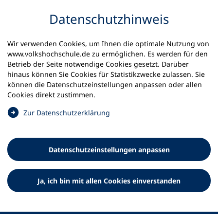
Inhalt anspringen
Datenschutz­hinweis
Wir verwenden Cookies, um Ihnen die optimale Nutzung von
www.volkshochschule.de zu ermöglichen. Es werden für den
Betrieb der Seite notwendige Cookies gesetzt. Darüber
hinaus können Sie Cookies für Statistikzwecke zulassen. Sie
Werkzeuge
können die Datenschutz­einstellungen anpassen oder allen
0
Merkliste
Cookies direkt zustimmen.
Deutscher Volkshochschul-Verband (DVV) e.V.
Fußzeile
(
Zur Datenschutz­erklärung
Ö
Standort Bonn
f
Königswinterer Straße 552 b
f
53227 Bonn
Datenschutz­einstellungen anpassen
n
Standort Berlin
e
Luisenstraße 45
t
Ja, ich bin mit allen Cookies einverstanden
10117 Berlin
i
n
e
i