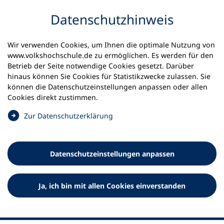
Inhalt anspringen
Datenschutz­hinweis
Wir verwenden Cookies, um Ihnen die optimale Nutzung von
www.volkshochschule.de zu ermöglichen. Es werden für den
Betrieb der Seite notwendige Cookies gesetzt. Darüber
hinaus können Sie Cookies für Statistikzwecke zulassen. Sie
Werkzeuge
können die Datenschutz­einstellungen anpassen oder allen
0
Merkliste
Cookies direkt zustimmen.
Deutscher Volkshochschul-Verband (DVV) e.V.
Fußzeile
(
Zur Datenschutz­erklärung
Ö
Standort Bonn
f
Königswinterer Straße 552 b
f
53227 Bonn
Datenschutz­einstellungen anpassen
n
Standort Berlin
e
Luisenstraße 45
t
Ja, ich bin mit allen Cookies einverstanden
10117 Berlin
i
n
e
i