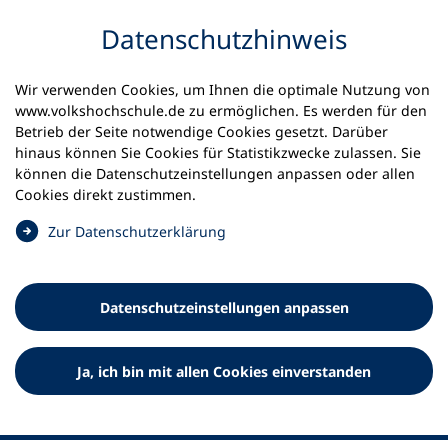
Inhalt anspringen
Datenschutz­hinweis
Wir verwenden Cookies, um Ihnen die optimale Nutzung von
www.volkshochschule.de zu ermöglichen. Es werden für den
Betrieb der Seite notwendige Cookies gesetzt. Darüber
hinaus können Sie Cookies für Statistikzwecke zulassen. Sie
Werkzeuge
können die Datenschutz­einstellungen anpassen oder allen
0
Merkliste
Cookies direkt zustimmen.
Deutscher Volkshochschul-Verband (DVV) e.V.
Fußzeile
(
Zur Datenschutz­erklärung
Ö
Standort Bonn
f
Königswinterer Straße 552 b
f
53227 Bonn
Datenschutz­einstellungen anpassen
n
Standort Berlin
e
Luisenstraße 45
t
Ja, ich bin mit allen Cookies einverstanden
10117 Berlin
i
n
e
i