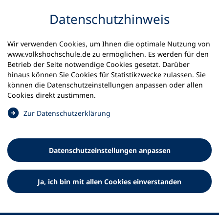
Inhalt anspringen
Datenschutz­hinweis
Wir verwenden Cookies, um Ihnen die optimale Nutzung von
www.volkshochschule.de zu ermöglichen. Es werden für den
Betrieb der Seite notwendige Cookies gesetzt. Darüber
hinaus können Sie Cookies für Statistikzwecke zulassen. Sie
Werkzeuge
können die Datenschutz­einstellungen anpassen oder allen
0
Merkliste
Cookies direkt zustimmen.
Deutscher Volkshochschul-Verband (DVV) e.V.
Fußzeile
(
Zur Datenschutz­erklärung
Ö
Standort Bonn
f
Königswinterer Straße 552 b
f
53227 Bonn
Datenschutz­einstellungen anpassen
n
Standort Berlin
e
Luisenstraße 45
t
Ja, ich bin mit allen Cookies einverstanden
10117 Berlin
i
n
e
i