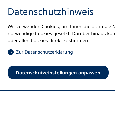
Inhalt anspringen
Datenschutz­hinweis
Wir verwenden Cookies, um Ihnen die optimale N
notwendige Cookies gesetzt. Darüber hinaus könn
oder allen Cookies direkt zustimmen.
(
Zur Datenschutz­erklärung
Ö
0
Merkliste
f
Datenschutz­einstellungen anpassen
Deutscher Volkshochschul-Verband (DV
f
Fußzeile
n
E-Mail-Adresse
Standort Bonn
e
Königswinterer Straße 552 b
t
53227 Bonn
i
n
Standort Berlin
e