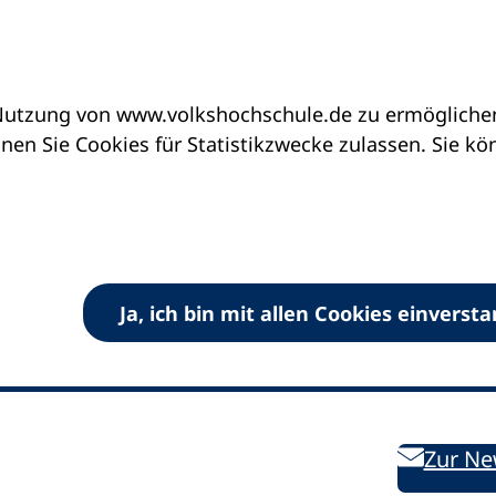
utzung von www.volkshochschule.de zu ermöglichen.
en Sie Cookies für Statistikzwecke zulassen. Sie k
Ja, ich bin mit allen Cookies einverst
V) e.V.
Kontakt
Bleiben 
E-Mail:
info
dvv-vhs
de
Weiterbild
des DVV
Ansprechpersonen
Zur Ne