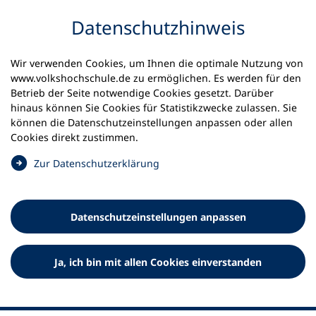
Inhalt anspringen
Datenschutz­hinweis
Wir verwenden Cookies, um Ihnen die optimale Nutzung von
www.volkshochschule.de zu ermöglichen. Es werden für den
Betrieb der Seite notwendige Cookies gesetzt. Darüber
hinaus können Sie Cookies für Statistikzwecke zulassen. Sie
Werkzeuge
können die Datenschutz­einstellungen anpassen oder allen
0
Merkliste
Cookies direkt zustimmen.
Deutscher Volkshochschul-Verband (DVV) e.V.
Fußzeile
(
Zur Datenschutz­erklärung
Ö
Standort Bonn
f
Königswinterer Straße 552 b
f
53227 Bonn
Datenschutz­einstellungen anpassen
n
Standort Berlin
e
Luisenstraße 45
t
Ja, ich bin mit allen Cookies einverstanden
10117 Berlin
i
n
e
i