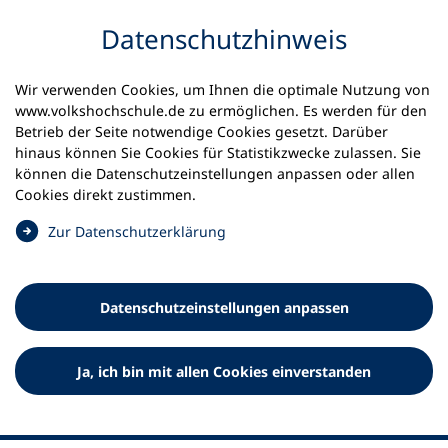
Inhalt anspringen
Datenschutz­hinweis
Wir verwenden Cookies, um Ihnen die optimale Nutzung von
www.volkshochschule.de zu ermöglichen. Es werden für den
Betrieb der Seite notwendige Cookies gesetzt. Darüber
hinaus können Sie Cookies für Statistikzwecke zulassen. Sie
Werkzeuge
können die Datenschutz­einstellungen anpassen oder allen
0
Merkliste
Cookies direkt zustimmen.
Deutscher Volkshochschul-Verband (DVV) e.V.
Fußzeile
(
Zur Datenschutz­erklärung
Ö
Standort Bonn
f
Königswinterer Straße 552 b
f
53227 Bonn
Datenschutz­einstellungen anpassen
n
Standort Berlin
e
Luisenstraße 45
t
Ja, ich bin mit allen Cookies einverstanden
10117 Berlin
i
n
e
i