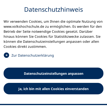
Inhalt anspringen
Datenschutz­hinweis
Wir verwenden Cookies, um Ihnen die optimale Nutzung von
www.volkshochschule.de zu ermöglichen. Es werden für den
Betrieb der Seite notwendige Cookies gesetzt. Darüber
hinaus können Sie Cookies für Statistikzwecke zulassen. Sie
Werkzeuge
können die Datenschutz­einstellungen anpassen oder allen
0
Merkliste
Cookies direkt zustimmen.
Deutscher Volkshochschul-Verband (DVV) e.V.
Fußzeile
(
Zur Datenschutz­erklärung
Ö
Standort Bonn
f
Königswinterer Straße 552 b
f
53227 Bonn
Datenschutz­einstellungen anpassen
n
Standort Berlin
e
Luisenstraße 45
t
Ja, ich bin mit allen Cookies einverstanden
10117 Berlin
i
n
e
i