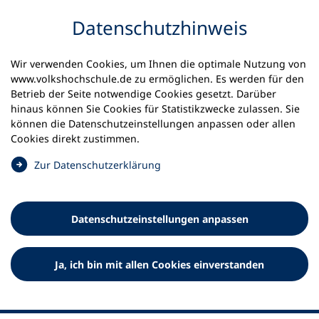
Inhalt anspringen
Datenschutz­hinweis
Wir verwenden Cookies, um Ihnen die optimale Nutzung von
www.volkshochschule.de zu ermöglichen. Es werden für den
Betrieb der Seite notwendige Cookies gesetzt. Darüber
hinaus können Sie Cookies für Statistikzwecke zulassen. Sie
Werkzeuge
können die Datenschutz­einstellungen anpassen oder allen
0
Merkliste
Cookies direkt zustimmen.
Deutscher Volkshochschul-Verband (DVV) e.V.
Fußzeile
(
Zur Datenschutz­erklärung
Ö
Standort Bonn
f
Königswinterer Straße 552 b
f
53227 Bonn
Datenschutz­einstellungen anpassen
n
Standort Berlin
e
Luisenstraße 45
t
Ja, ich bin mit allen Cookies einverstanden
10117 Berlin
i
n
e
i