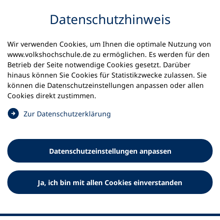
Inhalt anspringen
Datenschutz­hinweis
Wir verwenden Cookies, um Ihnen die optimale Nutzung von
www.volkshochschule.de zu ermöglichen. Es werden für den
Betrieb der Seite notwendige Cookies gesetzt. Darüber
hinaus können Sie Cookies für Statistikzwecke zulassen. Sie
Werkzeuge
können die Datenschutz­einstellungen anpassen oder allen
0
Merkliste
Cookies direkt zustimmen.
Deutscher Volkshochschul-Verband (DVV) e.V.
Fußzeile
(
Zur Datenschutz­erklärung
Ö
Standort Bonn
f
Königswinterer Straße 552 b
f
53227 Bonn
Datenschutz­einstellungen anpassen
n
Standort Berlin
e
Luisenstraße 45
t
Ja, ich bin mit allen Cookies einverstanden
10117 Berlin
i
n
e
i