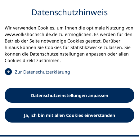
Inhalt anspringen
Datenschutz­hinweis
Wir verwenden Cookies, um Ihnen die optimale Nutzung von
www.volkshochschule.de zu ermöglichen. Es werden für den
Betrieb der Seite notwendige Cookies gesetzt. Darüber
hinaus können Sie Cookies für Statistikzwecke zulassen. Sie
Werkzeuge
können die Datenschutz­einstellungen anpassen oder allen
0
Merkliste
Cookies direkt zustimmen.
Deutscher Volkshochschul-Verband (DVV) e.V.
Fußzeile
(
Zur Datenschutz­erklärung
Ö
Standort Bonn
f
Königswinterer Straße 552 b
f
53227 Bonn
Datenschutz­einstellungen anpassen
n
Standort Berlin
e
Luisenstraße 45
t
Ja, ich bin mit allen Cookies einverstanden
10117 Berlin
i
n
e
i