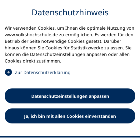
Inhalt anspringen
Datenschutz­hinweis
Wir verwenden Cookies, um Ihnen die optimale Nutzung von
www.volkshochschule.de zu ermöglichen. Es werden für den
Betrieb der Seite notwendige Cookies gesetzt. Darüber
hinaus können Sie Cookies für Statistikzwecke zulassen. Sie
Werkzeuge
können die Datenschutz­einstellungen anpassen oder allen
0
Merkliste
Cookies direkt zustimmen.
Deutscher Volkshochschul-Verband (DVV) e.V.
Fußzeile
(
Zur Datenschutz­erklärung
Ö
Standort Bonn
f
Königswinterer Straße 552 b
f
53227 Bonn
Datenschutz­einstellungen anpassen
n
Standort Berlin
e
Luisenstraße 45
t
Ja, ich bin mit allen Cookies einverstanden
10117 Berlin
i
n
e
i