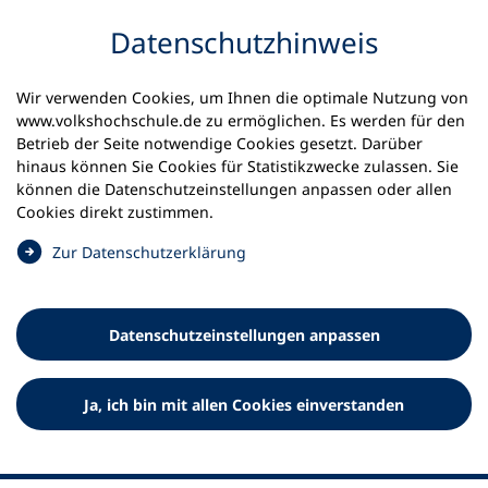
Inhalt anspringen
Datenschutz­hinweis
Wir verwenden Cookies, um Ihnen die optimale Nutzung von
www.volkshochschule.de zu ermöglichen. Es werden für den
Betrieb der Seite notwendige Cookies gesetzt. Darüber
hinaus können Sie Cookies für Statistikzwecke zulassen. Sie
Werkzeuge
können die Datenschutz­einstellungen anpassen oder allen
0
Merkliste
Cookies direkt zustimmen.
Deutscher Volkshochschul-Verband (DVV) e.V.
Fußzeile
(
Zur Datenschutz­erklärung
Ö
Standort Bonn
f
Königswinterer Straße 552 b
f
53227 Bonn
Datenschutz­einstellungen anpassen
n
Standort Berlin
e
Luisenstraße 45
t
Ja, ich bin mit allen Cookies einverstanden
10117 Berlin
i
n
e
i