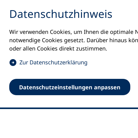
Inhalt anspringen
Datenschutz­hinweis
Wir verwenden Cookies, um Ihnen die optimale N
notwendige Cookies gesetzt. Darüber hinaus könn
oder allen Cookies direkt zustimmen.
(
Zur Datenschutz­erklärung
Ö
0
Merkliste
f
Datenschutz­einstellungen anpassen
Deutscher Volkshochschul-Verband (DV
f
Fußzeile
n
E-Mail-Adresse
Standort Bonn
e
Königswinterer Straße 552 b
t
53227 Bonn
i
n
Standort Berlin
e