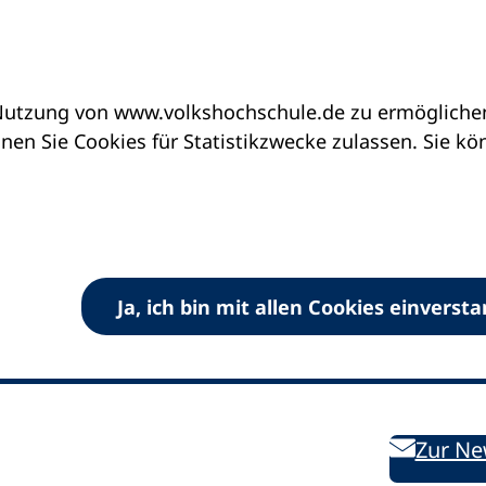
utzung von www.volkshochschule.de zu ermöglichen.
en Sie Cookies für Statistikzwecke zulassen. Sie k
Ja, ich bin mit allen Cookies einverst
V) e.V.
Kontakt
Bleiben 
E-Mail:
info
dvv-vhs
de
Weiterbild
des DVV
Ansprechpersonen
Zur Ne