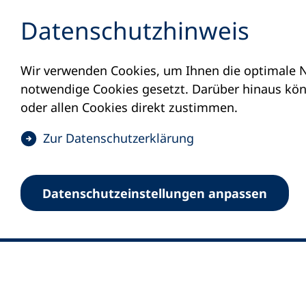
Inhalt anspringen
Datenschutz­hinweis
Wir verwenden Cookies, um Ihnen die optimale N
notwendige Cookies gesetzt. Darüber hinaus könn
oder allen Cookies direkt zustimmen.
(
Zur Datenschutz­erklärung
Ö
0
Merkliste
f
Datenschutz­einstellungen anpassen
Deutscher Volkshochschul-Verband (DV
f
Fußzeile
n
E-Mail-Adresse
Standort Bonn
e
Königswinterer Straße 552 b
t
53227 Bonn
i
n
Standort Berlin
e