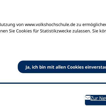
utzung von www.volkshochschule.de zu ermöglichen.
en Sie Cookies für Statistikzwecke zulassen. Sie k
Ja, ich bin mit allen Cookies einverst
V) e.V.
Kontakt
Bleiben 
E-Mail:
info
dvv-vhs
de
Weiterbild
des DVV
Ansprechpersonen
Zur Ne