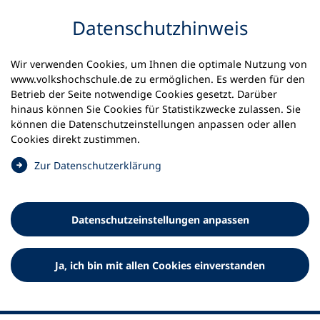
Inhalt anspringen
Datenschutz­hinweis
Wir verwenden Cookies, um Ihnen die optimale Nutzung von
www.volkshochschule.de zu ermöglichen. Es werden für den
Betrieb der Seite notwendige Cookies gesetzt. Darüber
hinaus können Sie Cookies für Statistikzwecke zulassen. Sie
Werkzeuge
können die Datenschutz­einstellungen anpassen oder allen
0
Merkliste
Cookies direkt zustimmen.
Deutscher Volkshochschul-Verband (DVV) e.V.
Fußzeile
(
Zur Datenschutz­erklärung
Ö
Standort Bonn
f
Königswinterer Straße 552 b
f
53227 Bonn
Datenschutz­einstellungen anpassen
n
Standort Berlin
e
Luisenstraße 45
t
Ja, ich bin mit allen Cookies einverstanden
10117 Berlin
i
n
e
i