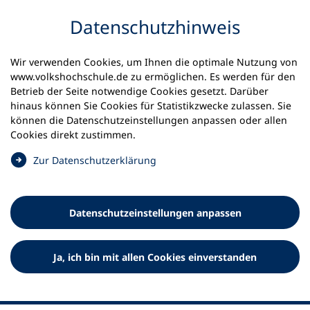
Inhalt anspringen
Datenschutz­hinweis
Wir verwenden Cookies, um Ihnen die optimale Nutzung von
www.volkshochschule.de zu ermöglichen. Es werden für den
Betrieb der Seite notwendige Cookies gesetzt. Darüber
hinaus können Sie Cookies für Statistikzwecke zulassen. Sie
Werkzeuge
können die Datenschutz­einstellungen anpassen oder allen
0
Merkliste
Cookies direkt zustimmen.
Deutscher Volkshochschul-Verband (DVV) e.V.
Fußzeile
(
Zur Datenschutz­erklärung
Ö
Standort Bonn
f
Königswinterer Straße 552 b
f
53227 Bonn
Datenschutz­einstellungen anpassen
n
Standort Berlin
e
Luisenstraße 45
t
Ja, ich bin mit allen Cookies einverstanden
10117 Berlin
i
n
e
i