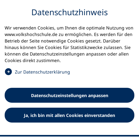
Inhalt anspringen
Datenschutz­hinweis
Wir verwenden Cookies, um Ihnen die optimale Nutzung von
www.volkshochschule.de zu ermöglichen. Es werden für den
Betrieb der Seite notwendige Cookies gesetzt. Darüber
hinaus können Sie Cookies für Statistikzwecke zulassen. Sie
Werkzeuge
können die Datenschutz­einstellungen anpassen oder allen
0
Merkliste
Cookies direkt zustimmen.
Deutscher Volkshochschul-Verband (DVV) e.V.
Fußzeile
(
Zur Datenschutz­erklärung
Ö
Standort Bonn
f
Königswinterer Straße 552 b
f
53227 Bonn
Datenschutz­einstellungen anpassen
n
Standort Berlin
e
Luisenstraße 45
t
Ja, ich bin mit allen Cookies einverstanden
10117 Berlin
i
n
e
i