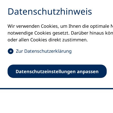
Inhalt anspringen
Datenschutz­hinweis
Wir verwenden Cookies, um Ihnen die optimale N
notwendige Cookies gesetzt. Darüber hinaus könn
oder allen Cookies direkt zustimmen.
(
Zur Datenschutz­erklärung
Ö
0
Merkliste
f
Datenschutz­einstellungen anpassen
Deutscher Volkshochschul-Verband (DV
f
Fußzeile
n
E-Mail-Adresse
Standort Bonn
e
Königswinterer Straße 552 b
t
53227 Bonn
i
n
Standort Berlin
e