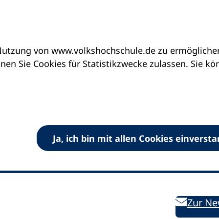
utzung von www.volkshochschule.de zu ermöglichen.
en Sie Cookies für Statistikzwecke zulassen. Sie k
Ja, ich bin mit allen Cookies einverst
V) e.V.
Kontakt
Bleiben 
E-Mail:
info
dvv-vhs
de
Weiterbild
des DVV
Ansprechpersonen
Zur Ne