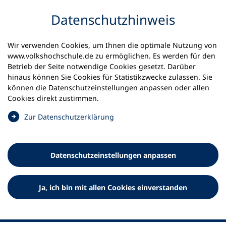
Inhalt anspringen
Datenschutz­hinweis
Wir verwenden Cookies, um Ihnen die optimale Nutzung von
www.volkshochschule.de zu ermöglichen. Es werden für den
Betrieb der Seite notwendige Cookies gesetzt. Darüber
hinaus können Sie Cookies für Statistikzwecke zulassen. Sie
Werkzeuge
können die Datenschutz­einstellungen anpassen oder allen
0
Merkliste
Cookies direkt zustimmen.
Deutscher Volkshochschul-Verband (DVV) e.V.
Fußzeile
(
Zur Datenschutz­erklärung
Ö
Standort Bonn
f
Königswinterer Straße 552 b
f
53227 Bonn
Datenschutz­einstellungen anpassen
n
Standort Berlin
e
Luisenstraße 45
t
Ja, ich bin mit allen Cookies einverstanden
10117 Berlin
i
n
e
i