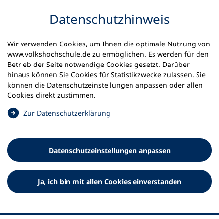
Inhalt anspringen
Datenschutz­hinweis
Wir verwenden Cookies, um Ihnen die optimale Nutzung von
www.volkshochschule.de zu ermöglichen. Es werden für den
Betrieb der Seite notwendige Cookies gesetzt. Darüber
hinaus können Sie Cookies für Statistikzwecke zulassen. Sie
Werkzeuge
können die Datenschutz­einstellungen anpassen oder allen
0
Merkliste
Cookies direkt zustimmen.
Deutscher Volkshochschul-Verband (DVV) e.V.
Fußzeile
(
Zur Datenschutz­erklärung
Ö
Standort Bonn
f
Königswinterer Straße 552 b
f
53227 Bonn
Datenschutz­einstellungen anpassen
n
Standort Berlin
e
Luisenstraße 45
t
Ja, ich bin mit allen Cookies einverstanden
10117 Berlin
i
n
e
i