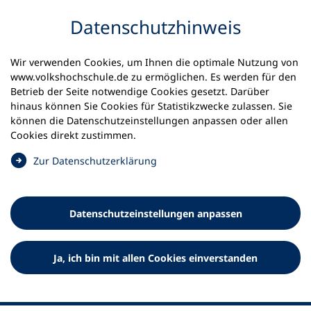
Inhalt anspringen
Datenschutz­hinweis
Wir verwenden Cookies, um Ihnen die optimale Nutzung von
www.volkshochschule.de zu ermöglichen. Es werden für den
Betrieb der Seite notwendige Cookies gesetzt. Darüber
hinaus können Sie Cookies für Statistikzwecke zulassen. Sie
Werkzeuge
können die Datenschutz­einstellungen anpassen oder allen
0
Merkliste
Cookies direkt zustimmen.
Deutscher Volkshochschul-Verband (DVV) e.V.
Fußzeile
(
Zur Datenschutz­erklärung
Ö
Standort Bonn
f
Königswinterer Straße 552 b
f
53227 Bonn
Datenschutz­einstellungen anpassen
n
Standort Berlin
e
Luisenstraße 45
t
Ja, ich bin mit allen Cookies einverstanden
10117 Berlin
i
n
e
i