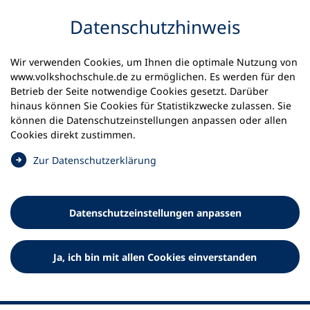
Inhalt anspringen
Datenschutz­hinweis
Wir verwenden Cookies, um Ihnen die optimale Nutzung von
www.volkshochschule.de zu ermöglichen. Es werden für den
Betrieb der Seite notwendige Cookies gesetzt. Darüber
hinaus können Sie Cookies für Statistikzwecke zulassen. Sie
Werkzeuge
können die Datenschutz­einstellungen anpassen oder allen
0
Merkliste
Cookies direkt zustimmen.
Deutscher Volkshochschul-Verband (DVV) e.V.
Fußzeile
(
Zur Datenschutz­erklärung
Ö
Standort Bonn
f
Königswinterer Straße 552 b
f
53227 Bonn
Datenschutz­einstellungen anpassen
n
Standort Berlin
e
Luisenstraße 45
t
Ja, ich bin mit allen Cookies einverstanden
10117 Berlin
i
n
e
i