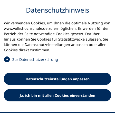
Inhalt anspringen
Datenschutz­hinweis
Wir verwenden Cookies, um Ihnen die optimale Nutzung von
www.volkshochschule.de zu ermöglichen. Es werden für den
Betrieb der Seite notwendige Cookies gesetzt. Darüber
hinaus können Sie Cookies für Statistikzwecke zulassen. Sie
Werkzeuge
können die Datenschutz­einstellungen anpassen oder allen
0
Merkliste
Cookies direkt zustimmen.
Deutscher Volkshochschul-Verband (DVV) e.V.
Fußzeile
(
Zur Datenschutz­erklärung
Ö
Standort Bonn
f
Königswinterer Straße 552 b
f
53227 Bonn
Datenschutz­einstellungen anpassen
n
Standort Berlin
e
Luisenstraße 45
t
Ja, ich bin mit allen Cookies einverstanden
10117 Berlin
i
n
e
i