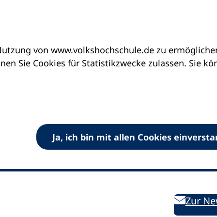
utzung von www.volkshochschule.de zu ermöglichen.
en Sie Cookies für Statistikzwecke zulassen. Sie k
Ja, ich bin mit allen Cookies einverst
V) e.V.
Kontakt
Bleiben 
E-Mail:
info
dvv-vhs
de
Weiterbild
des DVV
Ansprechpersonen
Zur Ne