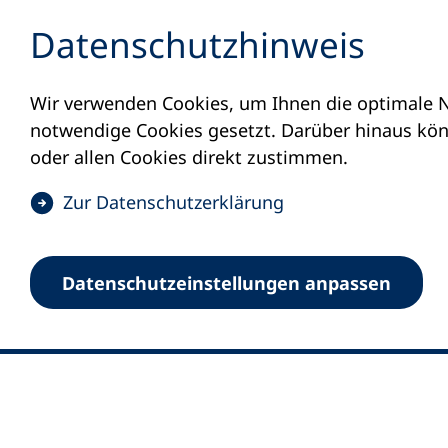
Inhalt anspringen
Datenschutz­hinweis
Wir verwenden Cookies, um Ihnen die optimale N
notwendige Cookies gesetzt. Darüber hinaus könn
oder allen Cookies direkt zustimmen.
(
Zur Datenschutz­erklärung
Ö
0
Merkliste
f
Datenschutz­einstellungen anpassen
Deutscher Volkshochschul-Verband (DV
f
Fußzeile
n
E-Mail-Adresse
Standort Bonn
e
Königswinterer Straße 552 b
t
53227 Bonn
i
n
Standort Berlin
e