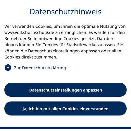
Inhalt anspringen
Datenschutz­hinweis
Wir verwenden Cookies, um Ihnen die optimale Nutzung von
www.volkshochschule.de zu ermöglichen. Es werden für den
Betrieb der Seite notwendige Cookies gesetzt. Darüber
hinaus können Sie Cookies für Statistikzwecke zulassen. Sie
Werkzeuge
können die Datenschutz­einstellungen anpassen oder allen
0
Merkliste
Cookies direkt zustimmen.
Deutscher Volkshochschul-Verband (DVV) e.V.
Fußzeile
(
Zur Datenschutz­erklärung
Ö
Standort Bonn
f
Königswinterer Straße 552 b
f
53227 Bonn
Datenschutz­einstellungen anpassen
n
Standort Berlin
e
Luisenstraße 45
t
Ja, ich bin mit allen Cookies einverstanden
10117 Berlin
i
n
e
i