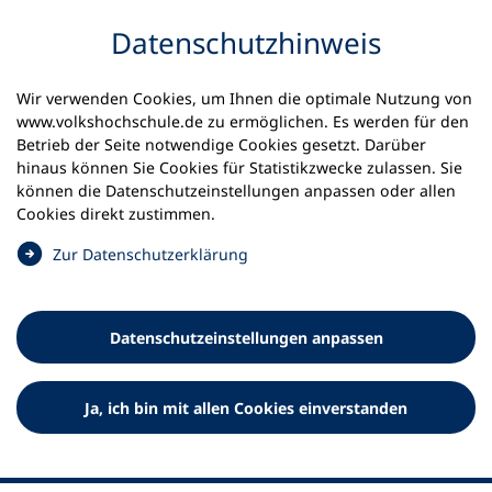
Inhalt anspringen
Datenschutz­hinweis
Wir verwenden Cookies, um Ihnen die optimale Nutzung von
www.volkshochschule.de zu ermöglichen. Es werden für den
Betrieb der Seite notwendige Cookies gesetzt. Darüber
hinaus können Sie Cookies für Statistikzwecke zulassen. Sie
Werkzeuge
können die Datenschutz­einstellungen anpassen oder allen
0
Merkliste
Cookies direkt zustimmen.
Deutscher Volkshochschul-Verband (DVV) e.V.
Fußzeile
(
Zur Datenschutz­erklärung
Ö
Standort Bonn
f
Königswinterer Straße 552 b
f
53227 Bonn
Datenschutz­einstellungen anpassen
n
Standort Berlin
e
Luisenstraße 45
t
Ja, ich bin mit allen Cookies einverstanden
10117 Berlin
i
n
e
i