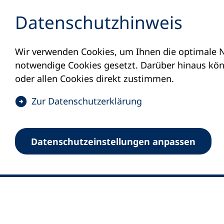
Inhalt anspringen
Datenschutz­hinweis
Wir verwenden Cookies, um Ihnen die optimale N
notwendige Cookies gesetzt. Darüber hinaus könn
oder allen Cookies direkt zustimmen.
(
Zur Datenschutz­erklärung
Ö
0
Merkliste
f
Datenschutz­einstellungen anpassen
Deutscher Volkshochschul-Verband (DV
f
Fußzeile
n
E-Mail-Adresse
Standort Bonn
e
Königswinterer Straße 552 b
t
53227 Bonn
i
n
Standort Berlin
e