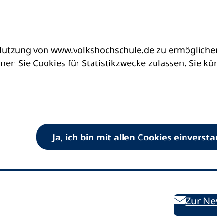
utzung von www.volkshochschule.de zu ermöglichen.
en Sie Cookies für Statistikzwecke zulassen. Sie k
Ja, ich bin mit allen Cookies einverst
V) e.V.
Kontakt
Bleiben 
E-Mail:
info
dvv-vhs
de
Weiterbild
des DVV
Ansprechpersonen
Zur Ne