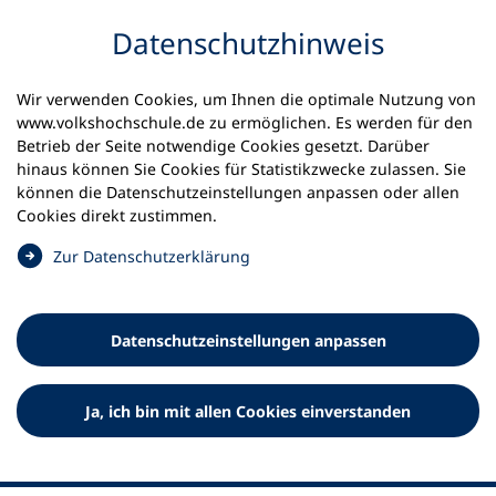
Inhalt anspringen
Datenschutz­hinweis
Wir verwenden Cookies, um Ihnen die optimale Nutzung von
www.volkshochschule.de zu ermöglichen. Es werden für den
Betrieb der Seite notwendige Cookies gesetzt. Darüber
hinaus können Sie Cookies für Statistikzwecke zulassen. Sie
Werkzeuge
können die Datenschutz­einstellungen anpassen oder allen
0
Merkliste
Cookies direkt zustimmen.
Deutscher Volkshochschul-Verband (DVV) e.V.
Fußzeile
(
Zur Datenschutz­erklärung
Ö
Standort Bonn
f
Königswinterer Straße 552 b
f
53227 Bonn
Datenschutz­einstellungen anpassen
n
Standort Berlin
e
Luisenstraße 45
t
Ja, ich bin mit allen Cookies einverstanden
10117 Berlin
i
n
e
i