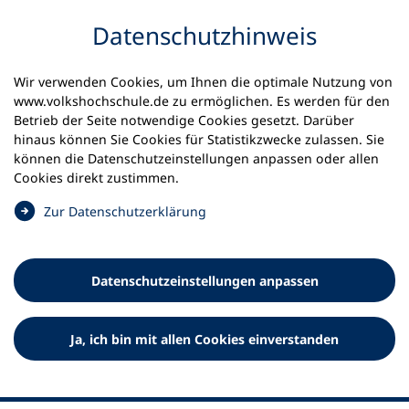
Inhalt anspringen
Datenschutz­hinweis
Wir verwenden Cookies, um Ihnen die optimale Nutzung von
www.volkshochschule.de zu ermöglichen. Es werden für den
Betrieb der Seite notwendige Cookies gesetzt. Darüber
hinaus können Sie Cookies für Statistikzwecke zulassen. Sie
Werkzeuge
können die Datenschutz­einstellungen anpassen oder allen
0
Merkliste
Cookies direkt zustimmen.
Deutscher Volkshochschul-Verband (DVV) e.V.
Fußzeile
(
Zur Datenschutz­erklärung
Ö
Standort Bonn
f
Königswinterer Straße 552 b
f
53227 Bonn
Datenschutz­einstellungen anpassen
n
Standort Berlin
e
Luisenstraße 45
t
Ja, ich bin mit allen Cookies einverstanden
10117 Berlin
i
n
e
i