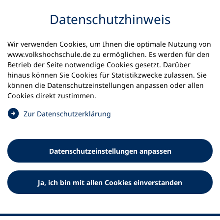
Inhalt anspringen
Datenschutz­hinweis
Wir verwenden Cookies, um Ihnen die optimale Nutzung von
www.volkshochschule.de zu ermöglichen. Es werden für den
Betrieb der Seite notwendige Cookies gesetzt. Darüber
hinaus können Sie Cookies für Statistikzwecke zulassen. Sie
Werkzeuge
können die Datenschutz­einstellungen anpassen oder allen
0
Merkliste
Cookies direkt zustimmen.
Deutscher Volkshochschul-Verband (DVV) e.V.
Fußzeile
(
Zur Datenschutz­erklärung
Ö
Standort Bonn
f
Königswinterer Straße 552 b
f
53227 Bonn
Datenschutz­einstellungen anpassen
n
Standort Berlin
e
Luisenstraße 45
t
Ja, ich bin mit allen Cookies einverstanden
10117 Berlin
i
n
e
i