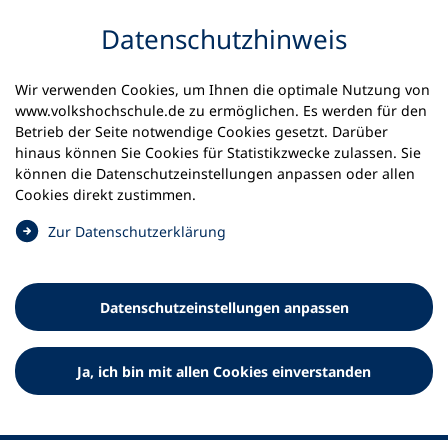
Inhalt anspringen
Datenschutz­hinweis
Wir verwenden Cookies, um Ihnen die optimale Nutzung von
www.volkshochschule.de zu ermöglichen. Es werden für den
Betrieb der Seite notwendige Cookies gesetzt. Darüber
hinaus können Sie Cookies für Statistikzwecke zulassen. Sie
Werkzeuge
können die Datenschutz­einstellungen anpassen oder allen
0
Merkliste
Cookies direkt zustimmen.
Deutscher Volkshochschul-Verband (DVV) e.V.
Fußzeile
(
Zur Datenschutz­erklärung
Ö
Standort Bonn
f
Königswinterer Straße 552 b
f
53227 Bonn
Datenschutz­einstellungen anpassen
n
Standort Berlin
e
Luisenstraße 45
t
Ja, ich bin mit allen Cookies einverstanden
10117 Berlin
i
n
e
i