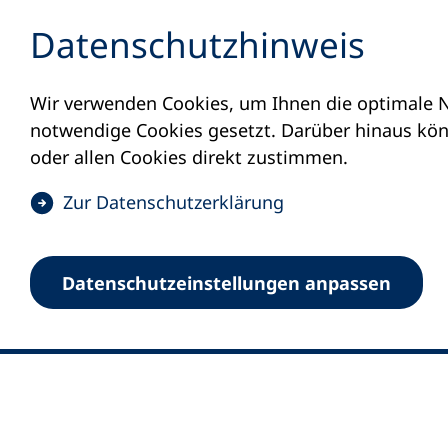
Inhalt anspringen
Datenschutz­hinweis
Wir verwenden Cookies, um Ihnen die optimale N
notwendige Cookies gesetzt. Darüber hinaus könn
oder allen Cookies direkt zustimmen.
(
Zur Datenschutz­erklärung
Ö
0
Merkliste
f
Datenschutz­einstellungen anpassen
Deutscher Volkshochschul-Verband (DV
f
Fußzeile
n
E-Mail-Adresse
Standort Bonn
e
Königswinterer Straße 552 b
t
53227 Bonn
i
n
Standort Berlin
e