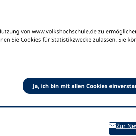
utzung von www.volkshochschule.de zu ermöglichen.
en Sie Cookies für Statistikzwecke zulassen. Sie k
Ja, ich bin mit allen Cookies einverst
V) e.V.
Kontakt
Bleiben 
E-Mail:
info
dvv-vhs
de
Weiterbild
des DVV
Ansprechpersonen
Zur Ne