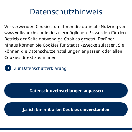
Inhalt anspringen
Datenschutz­hinweis
Wir verwenden Cookies, um Ihnen die optimale Nutzung von
www.volkshochschule.de zu ermöglichen. Es werden für den
Betrieb der Seite notwendige Cookies gesetzt. Darüber
hinaus können Sie Cookies für Statistikzwecke zulassen. Sie
Werkzeuge
können die Datenschutz­einstellungen anpassen oder allen
0
Merkliste
Cookies direkt zustimmen.
Deutscher Volkshochschul-Verband (DVV) e.V.
Fußzeile
(
Zur Datenschutz­erklärung
Ö
Standort Bonn
f
Königswinterer Straße 552 b
f
53227 Bonn
Datenschutz­einstellungen anpassen
n
Standort Berlin
e
Luisenstraße 45
t
Ja, ich bin mit allen Cookies einverstanden
10117 Berlin
i
n
e
i