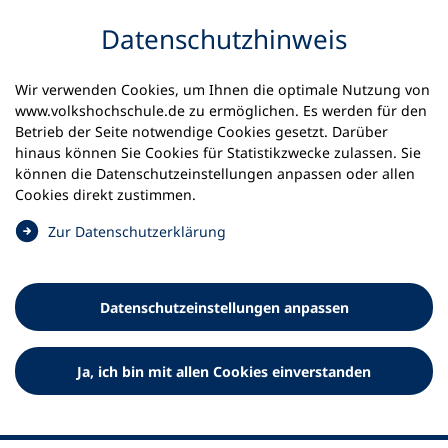
Inhalt anspringen
Datenschutz­hinweis
Wir verwenden Cookies, um Ihnen die optimale Nutzung von
www.volkshochschule.de zu ermöglichen. Es werden für den
Betrieb der Seite notwendige Cookies gesetzt. Darüber
hinaus können Sie Cookies für Statistikzwecke zulassen. Sie
Werkzeuge
können die Datenschutz­einstellungen anpassen oder allen
0
Merkliste
Cookies direkt zustimmen.
Deutscher Volkshochschul-Verband (DVV) e.V.
Fußzeile
(
Zur Datenschutz­erklärung
Ö
Standort Bonn
f
Königswinterer Straße 552 b
f
53227 Bonn
Datenschutz­einstellungen anpassen
n
Standort Berlin
e
Luisenstraße 45
t
Ja, ich bin mit allen Cookies einverstanden
10117 Berlin
i
n
e
i