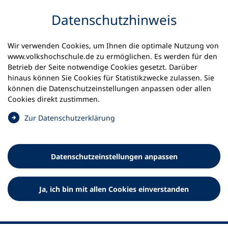
Inhalt anspringen
Datenschutz­hinweis
Wir verwenden Cookies, um Ihnen die optimale Nutzung von
www.volkshochschule.de zu ermöglichen. Es werden für den
Betrieb der Seite notwendige Cookies gesetzt. Darüber
hinaus können Sie Cookies für Statistikzwecke zulassen. Sie
Werkzeuge
können die Datenschutz­einstellungen anpassen oder allen
0
Merkliste
Cookies direkt zustimmen.
Deutscher Volkshochschul-Verband (DVV) e.V.
Fußzeile
(
Zur Datenschutz­erklärung
Ö
Standort Bonn
f
Königswinterer Straße 552 b
f
53227 Bonn
Datenschutz­einstellungen anpassen
n
Standort Berlin
e
Luisenstraße 45
t
Ja, ich bin mit allen Cookies einverstanden
10117 Berlin
i
n
e
i