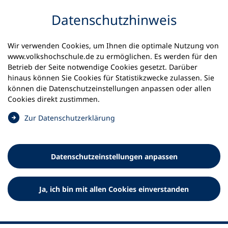
Inhalt anspringen
Datenschutz­hinweis
Wir verwenden Cookies, um Ihnen die optimale Nutzung von
www.volkshochschule.de zu ermöglichen. Es werden für den
Betrieb der Seite notwendige Cookies gesetzt. Darüber
hinaus können Sie Cookies für Statistikzwecke zulassen. Sie
Werkzeuge
können die Datenschutz­einstellungen anpassen oder allen
0
Merkliste
Cookies direkt zustimmen.
Deutscher Volkshochschul-Verband (DVV) e.V.
Fußzeile
(
Zur Datenschutz­erklärung
Ö
Standort Bonn
f
Königswinterer Straße 552 b
f
53227 Bonn
Datenschutz­einstellungen anpassen
n
Standort Berlin
e
Luisenstraße 45
t
Ja, ich bin mit allen Cookies einverstanden
10117 Berlin
i
n
e
i