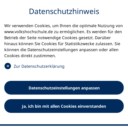
Inhalt anspringen
Datenschutz­hinweis
Wir verwenden Cookies, um Ihnen die optimale Nutzung von
www.volkshochschule.de zu ermöglichen. Es werden für den
Betrieb der Seite notwendige Cookies gesetzt. Darüber
hinaus können Sie Cookies für Statistikzwecke zulassen. Sie
Werkzeuge
können die Datenschutz­einstellungen anpassen oder allen
0
Merkliste
Cookies direkt zustimmen.
Deutscher Volkshochschul-Verband (DVV) e.V.
Fußzeile
(
Zur Datenschutz­erklärung
Ö
Standort Bonn
f
Königswinterer Straße 552 b
f
53227 Bonn
Datenschutz­einstellungen anpassen
n
Standort Berlin
e
Luisenstraße 45
t
Ja, ich bin mit allen Cookies einverstanden
10117 Berlin
i
n
e
i