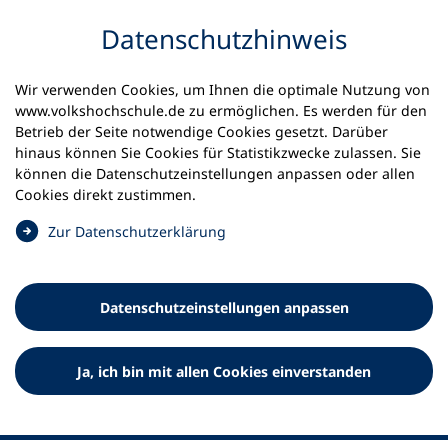
Inhalt anspringen
Datenschutz­hinweis
Wir verwenden Cookies, um Ihnen die optimale Nutzung von
www.volkshochschule.de zu ermöglichen. Es werden für den
Betrieb der Seite notwendige Cookies gesetzt. Darüber
hinaus können Sie Cookies für Statistikzwecke zulassen. Sie
Werkzeuge
können die Datenschutz­einstellungen anpassen oder allen
0
Merkliste
Cookies direkt zustimmen.
Deutscher Volkshochschul-Verband (DVV) e.V.
Fußzeile
(
Zur Datenschutz­erklärung
Ö
Standort Bonn
f
Königswinterer Straße 552 b
f
53227 Bonn
Datenschutz­einstellungen anpassen
n
Standort Berlin
e
Luisenstraße 45
t
Ja, ich bin mit allen Cookies einverstanden
10117 Berlin
i
n
e
i