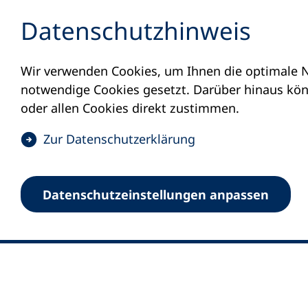
Inhalt anspringen
Datenschutz­hinweis
Wir verwenden Cookies, um Ihnen die optimale N
notwendige Cookies gesetzt. Darüber hinaus könn
oder allen Cookies direkt zustimmen.
(
Zur Datenschutz­erklärung
Ö
0
Merkliste
f
Datenschutz­einstellungen anpassen
Deutscher Volkshochschul-Verband (DV
f
Fußzeile
n
E-Mail-Adresse
Standort Bonn
e
Königswinterer Straße 552 b
t
53227 Bonn
i
n
Standort Berlin
e