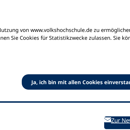
utzung von www.volkshochschule.de zu ermöglichen.
en Sie Cookies für Statistikzwecke zulassen. Sie k
Ja, ich bin mit allen Cookies einverst
V) e.V.
Kontakt
Bleiben 
E-Mail:
info
dvv-vhs
de
Weiterbild
des DVV
Ansprechpersonen
Zur Ne