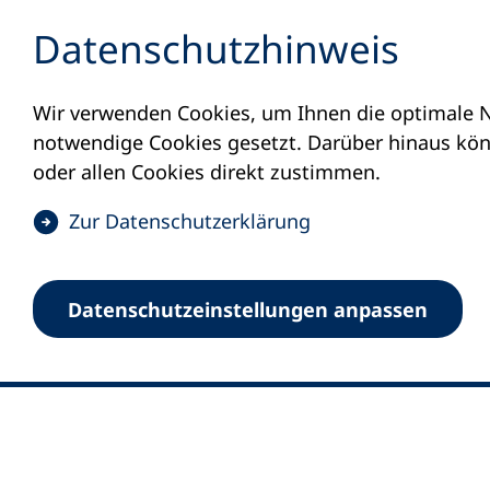
Inhalt anspringen
Datenschutz­hinweis
Wir verwenden Cookies, um Ihnen die optimale N
notwendige Cookies gesetzt. Darüber hinaus könn
oder allen Cookies direkt zustimmen.
(
Zur Datenschutz­erklärung
Ö
0
Merkliste
f
Datenschutz­einstellungen anpassen
Deutscher Volkshochschul-Verband (DV
f
Fußzeile
n
E-Mail-Adresse
Standort Bonn
e
Königswinterer Straße 552 b
t
53227 Bonn
i
n
Standort Berlin
e