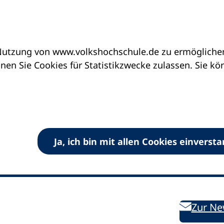
utzung von www.volkshochschule.de zu ermöglichen.
en Sie Cookies für Statistikzwecke zulassen. Sie k
Ja, ich bin mit allen Cookies einverst
V) e.V.
Kontakt
Bleiben 
E-Mail:
info
dvv-vhs
de
Weiterbild
des DVV
Ansprechpersonen
Zur Ne