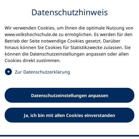
Inhalt anspringen
Datenschutz­hinweis
Wir verwenden Cookies, um Ihnen die optimale Nutzung von
www.volkshochschule.de zu ermöglichen. Es werden für den
Betrieb der Seite notwendige Cookies gesetzt. Darüber
hinaus können Sie Cookies für Statistikzwecke zulassen. Sie
Werkzeuge
können die Datenschutz­einstellungen anpassen oder allen
0
Merkliste
Cookies direkt zustimmen.
Deutscher Volkshochschul-Verband (DVV) e.V.
Fußzeile
(
Zur Datenschutz­erklärung
Ö
Standort Bonn
f
Königswinterer Straße 552 b
f
53227 Bonn
Datenschutz­einstellungen anpassen
n
Standort Berlin
e
Luisenstraße 45
t
Ja, ich bin mit allen Cookies einverstanden
10117 Berlin
i
n
e
i