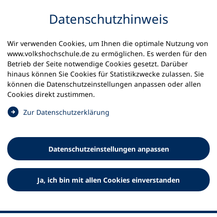
Inhalt anspringen
Datenschutz­hinweis
Wir verwenden Cookies, um Ihnen die optimale Nutzung von
www.volkshochschule.de zu ermöglichen. Es werden für den
Betrieb der Seite notwendige Cookies gesetzt. Darüber
hinaus können Sie Cookies für Statistikzwecke zulassen. Sie
Werkzeuge
können die Datenschutz­einstellungen anpassen oder allen
0
Merkliste
Cookies direkt zustimmen.
Deutscher Volkshochschul-Verband (DVV) e.V.
Fußzeile
(
Zur Datenschutz­erklärung
Ö
Standort Bonn
f
Königswinterer Straße 552 b
f
53227 Bonn
Datenschutz­einstellungen anpassen
n
Standort Berlin
e
Luisenstraße 45
t
Ja, ich bin mit allen Cookies einverstanden
10117 Berlin
i
n
e
i